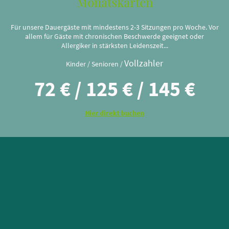
Monatskarten
Für unsere Dauergäste mit mindestens 2-3 Sitzungen pro Woche. Vor
allem für Gäste mit chronischen Beschwerde geeignet oder
Allergiker in stärksten Leidenszeit...
Vollzahler
Kinder / Senioren /
72 € / 125 € / 145 €
Hier direkt buchen